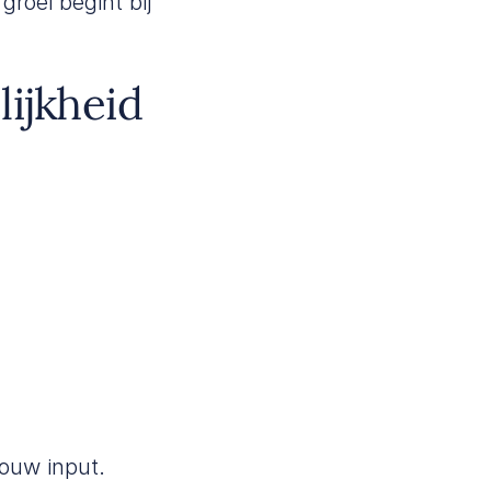
groei begint bij
ijkheid
ouw input.