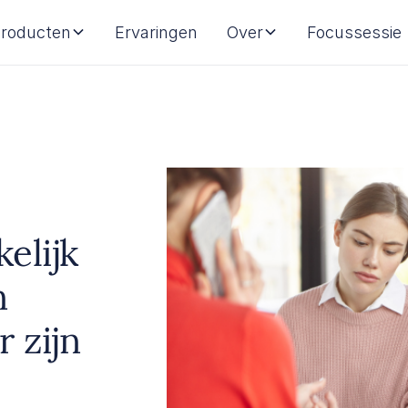
roducten
Ervaringen
Over
Focussessie
elijk
n
 zijn