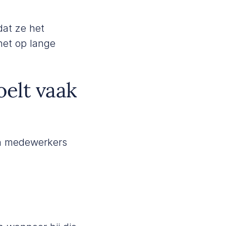
dat ze het
 het op lange
elt vaak
en medewerkers