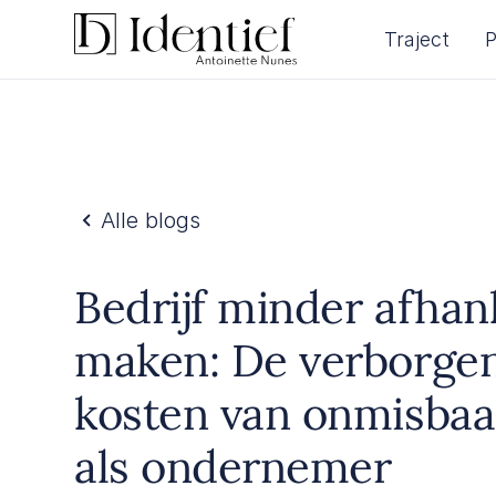
Traject
P
Alle blogs
Bedrijf minder afhank
maken: De verborge
kosten van onmisbaar
als ondernemer