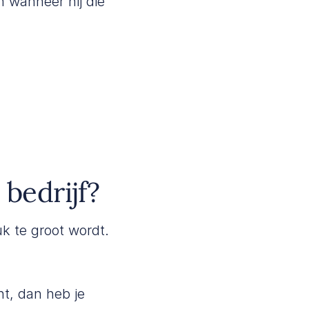
n wanneer hij die
bedrijf?
k te groot wordt.
nt, dan heb je