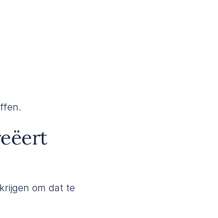
ffen.
reëert
rijgen om dat te