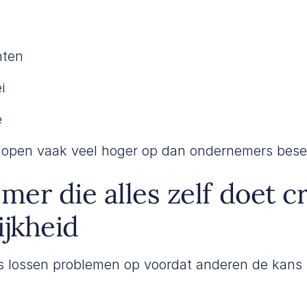
nten
i
e
lopen vaak veel hoger op dan ondernemers bese
er die alles zelf doet c
ijkheid
 lossen problemen op voordat anderen de kans k