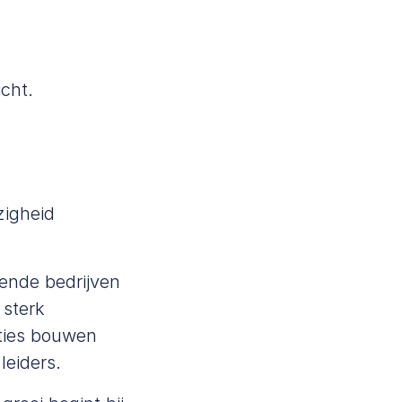
icht.
.
zigheid
ende bedrijven
 sterk
aties bouwen
 leiders.