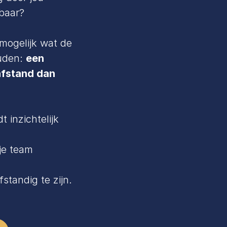
sbaar?
 mogelijk wat de
uden:
een
 afstand dan
t inzichtelijk
je team
fstandig te zijn.