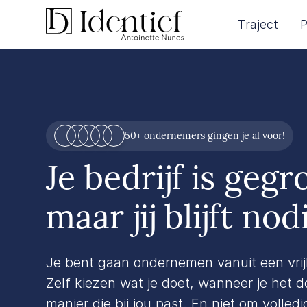
Traject
P
50+ ondernemers gingen je al voor!
Je bedrijf is gegr
maar jij blijft nodi
Je bent gaan ondernemen vanuit een vri
Zelf kiezen wat je doet, wanneer je het d
manier die bij jou past. En niet om volledi