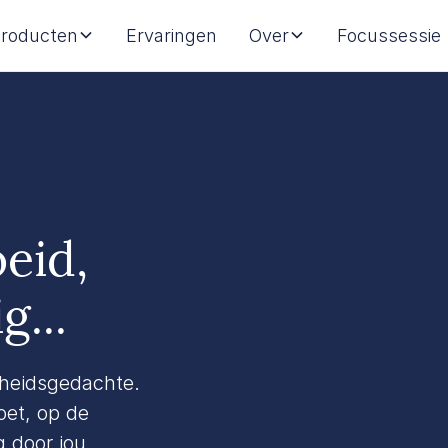
roducten
Ervaringen
Over
Focussessie
oeid,
g...
jheidsgedachte.
oet, op de
g door jou