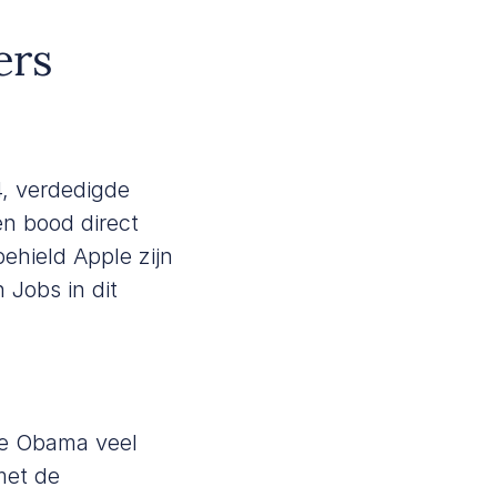
ers
4, verdedigde
en bood direct
ehield Apple zijn
n Jobs in dit
le Obama veel
met de