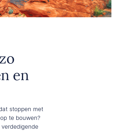
 zo
en en
e dat stoppen met
t op te bouwen?
en verdedigende