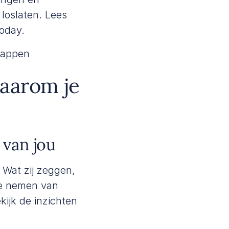
n loslaten. Lees
Today
.
tappen
aarom je
t van jou
Wat zij zeggen,
 te nemen van
kijk de inzichten