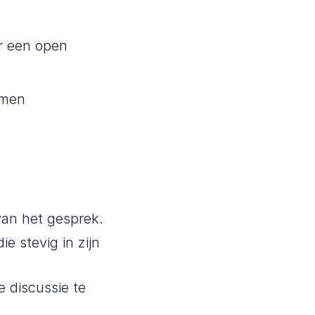
ar een open
emen
 van het gesprek.
e stevig in zijn
e discussie te