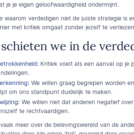
t je je eigen geloofwaardigheid ondermijnt.
r je waarom verdedigen niet de juiste strategie is 
ier met kritiek omgaat zonder jezelf te verliezen
chieten we in de verded
betrokkenheid:
Kritiek voelt als een aanval op je 
andelingen.
erkenning:
We willen graag begrepen worden en
lpt om ons standpunt duidelijk te maken.
ijzing:
We willen niet dat anderen negatief ove
nszelf te rechtvaardigen.
t vaak meer over de belevingswereld van de ande
situaties door zijn eigen 'bril', gevormd door erva