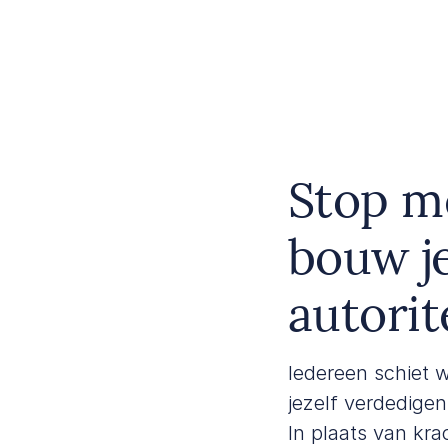
Stop me
bouw j
autorit
Iedereen schiet w
jezelf verdedigen
In plaats van kra