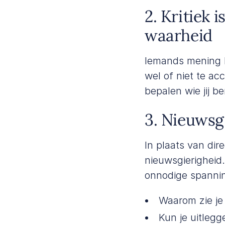
2. Kritiek 
waarheid
Iemands mening ho
wel of niet te a
bepalen wie jij b
3. Nieuwsg
In plaats van di
nieuwsgierigheid
onnodige spannin
Waarom zie je
Kun je uitlegg