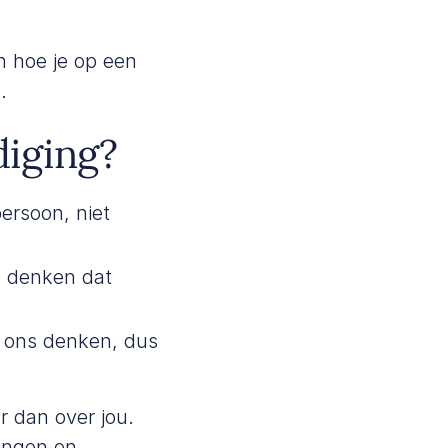
en hoe je op een
.
iging?
persoon, niet
 denken dat
r ons denken, dus
r dan over jou.
ringen en