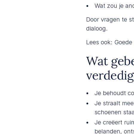
Wat zou je an
Door vragen te st
dialoog.
Lees ook:
Goede 
Wat gebe
verdedi
Je behoudt con
Je straalt mee
schoenen staa
Je creëert rui
belanden, onts