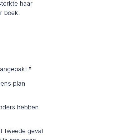
sterkte haar
ar
boek
.
aangepakt."
gens plan
 anders hebben
het tweede geval