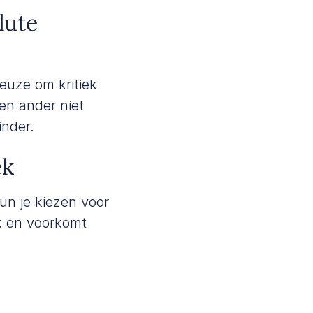
lute
keuze om kritiek
en ander niet
inder.
ek
un je kiezen voor
ek en voorkomt