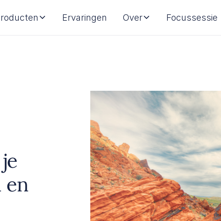
roducten
Ervaringen
Over
Focussessie
je
 en