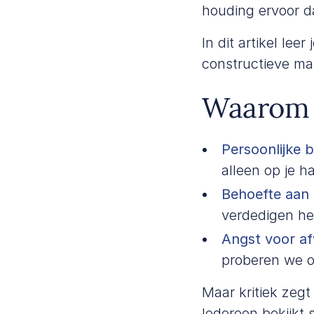
houding ervoor da
In dit artikel lee
constructieve man
Waarom s
Persoonlijke 
alleen op je h
Behoefte aan 
verdedigen he
Angst voor afw
proberen we o
Maar kritiek zeg
Iedereen bekijkt 