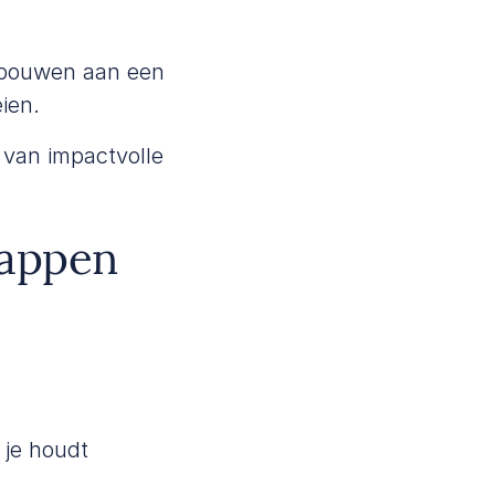
e bouwen aan een
ien.
 van impactvolle
stappen
 je houdt