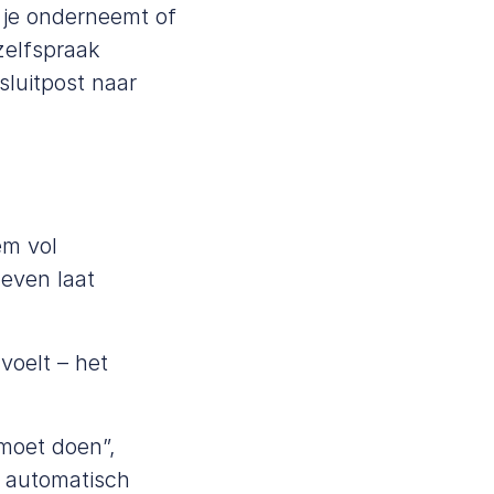
e je onderneemt of
 zelfspraak
sluitpost naar
em vol
leven laat
voelt – het
 moet doen”,
je automatisch