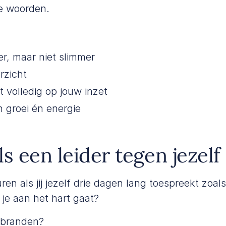
e woorden.
r, maar niet slimmer
erzicht
nt volledig op jouw inzet
n groei én energie
s een leider tegen jezelf
en als jij jezelf drie dagen lang toespreekt zoals
je aan het hart gaat?
fbranden?