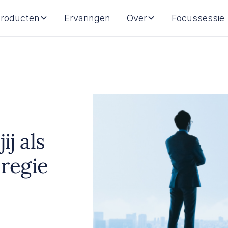
roducten
Ervaringen
Over
Focussessie
ij als
regie