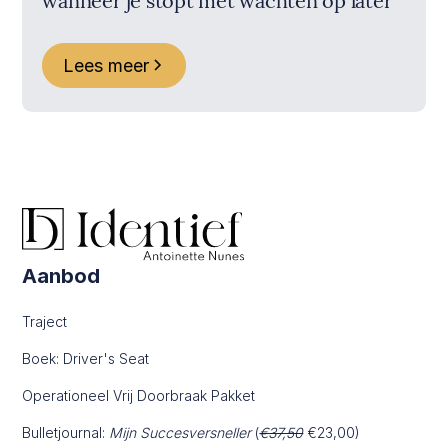
wanneer je stopt met wachten op later
Lees meer
Aanbod
Traject
Boek: Driver's Seat
Operationeel Vrij Doorbraak Pakket
Bulletjournal:
Mijn Succesversneller
(
€37,50
€23,00)