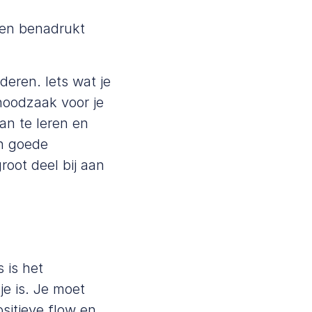
, en benadrukt
deren. Iets wat je
 noodzaak voor je
an te leren en
en goede
root deel bij aan
 is het
je is. Je moet
ositieve flow en