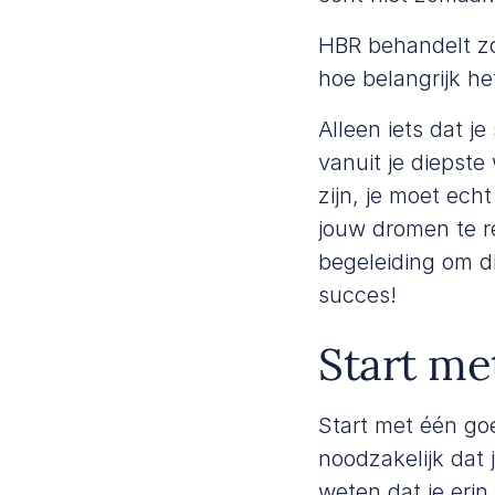
HBR
behandelt zo
hoe belangrijk he
Alleen iets dat j
vanuit je diepste
zijn, je moet ech
jouw dromen te re
begeleiding om di
succes!
Start me
Start met één go
noodzakelijk dat 
weten dat je erin