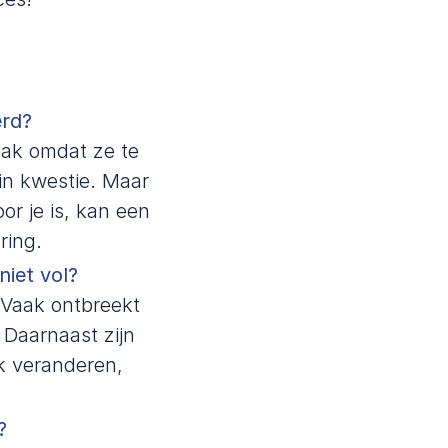
erd?
aak omdat ze te
 in kwestie. Maar
or je is, kan een
ring.
iet vol?
 Vaak ontbreekt
 Daarnaast zijn
jk veranderen,
?