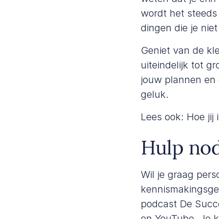
wordt het steeds 
dingen die je niet
Geniet van de kle
uiteindelijk tot 
jouw plannen en 
geluk.
Lees ook:
Hoe jij
Hulp nod
Wil je graag per
kennismakingsge
podcast De Succe
en
YouTube
. Je 