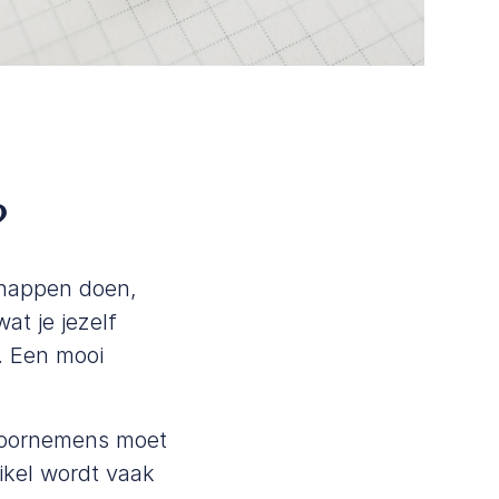
?
chappen doen,
at je jezelf
. Een mooi
e voornemens moet
ikel
wordt vaak