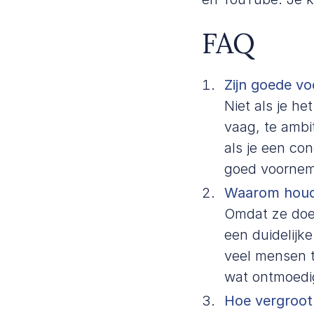
FAQ
Zijn goede v
Niet als je h
vaag, te ambit
als je een con
goed voorneme
Waarom houd
Omdat ze doel
een duidelijk
veel mensen te
wat ontmoedi
Hoe vergroot