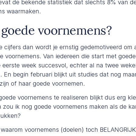
vat de bekende statistiek dat slechts 8% van 
ns waarmaken.
goede voornemens?
 de cijfers dan wordt je ernstig gedemotiveerd om 
e voornemens. Van iedereen die start met goede
e eerste week succesvol, echter al na twee weken
. En begin februari blijkt uit studies dat nog ma
 zijn of haar goede voornemen.
ede voornemens te realiseren blijkt dus erg kle
zou ik nog goede voornemens maken als de kans
 lukken?
len waarom voornemens (doelen) toch BELANGRIJK z