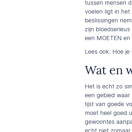
tussen mensen di
voelen ligt in he
beslissingen neme
zijn bloedserieu
een MOETEN en ni
Lees ook:
Hoe je 
Wat en w
Het is echt zo si
een gebied waar j
lijst van goede v
moet heel goed u
gewoontes aanpas
echt niet zomaar.