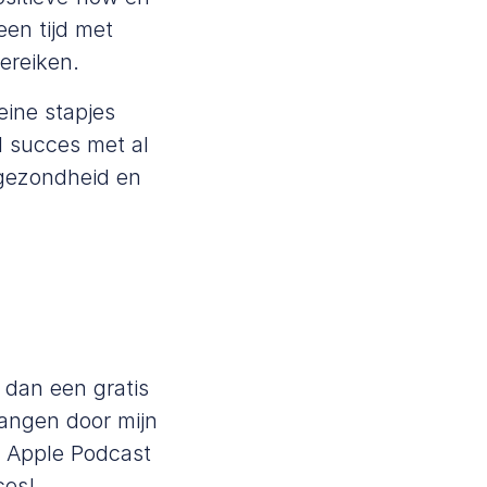
een tijd met
bereiken.
eine stapjes
el succes met al
 gezondheid en
an dan een
gratis
angen door mijn
,
Apple Podcast
ces!