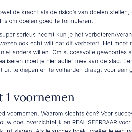
wel de kracht als de risico’s van doelen stellen
t is om doelen goed te formuleren.
e super serieus neemt kun je het verbeteren/veran
 wezen ook echt wilt dat dit verbetert. Het moet
t niet anders willen. Om succesvolle gewoontes a
aliseren moet je hier actief mee aan de slag. E
t uit te diepen en te volharden draagt voor een g
t 1 voornemen
ed voornemen. Waarom slechts één? Voor succes
jouw doel overzichtelijk en REALISEERBAAR voor 
 kunt slagen. Als je succes boekt creëer je een p