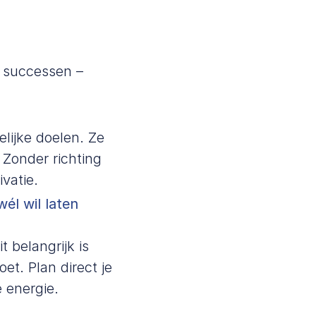
e successen –
elijke doelen. Ze
Zonder richting
ivatie.
él wil laten
 belangrijk is
oet. Plan direct je
e energie.