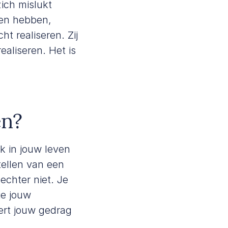
ich mislukt
gen hebben,
t realiseren. Zij
aliseren. Het is
en?
ok in jouw leven
tellen van een
echter niet. Je
je jouw
ert jouw gedrag