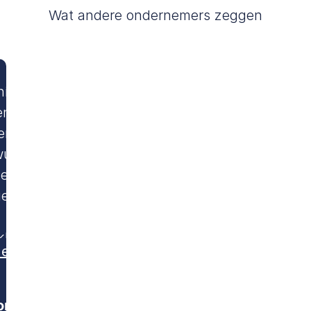
Wat andere ondernemers zeggen
 nieuwe
en
en en ben
uster
en van
gen gedrag
,
jkheden.
meer
r ben ik
oductiever
en.
orine