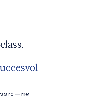
class.
succesvol
 afstand — met